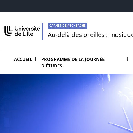
Aller au menu
Aller au contenu
Go to footer
CARNET DE RECHERCHE
Au-delà des oreilles : musiqu
ACCUEIL
PROGRAMME DE LA JOURNÉE
D'ÉTUDES